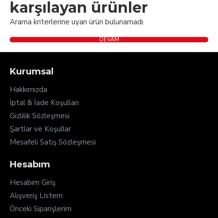
karşılayan ürünler
Arama kriterlerine uyan ürün bulunamadı.
DEVAM
Kurumsal
Hakkımızda
İptal & İade Koşulları
Gizlilik Sözleşmesi
Şartlar ve Koşullar
Mesafeli Satış Sözleşmesi
Hesabım
Hesabım Giriş
Alışveriş Listem
Önceki Siparişlerim