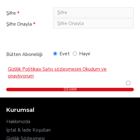
Şifre
Şifre Onayla
Bülten Aboneliği
Evet
Hayır
Bülten Aboneliği
Gizlilik Politikası
Satış sözleşmesini Okudum ve
onaylıyorum
Kurumsal
Hakkımızda
İptal & İade Koşulları
Gizlilik Sözleşmesi