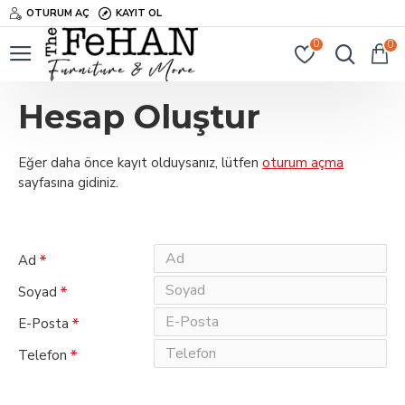
OTURUM AÇ
KAYIT OL
0
0
Hesap Oluştur
Eğer daha önce kayıt olduysanız, lütfen
oturum açma
sayfasına gidiniz.
Üyelik Bilgileri
Ad
Soyad
E-Posta
Telefon
Parolanız