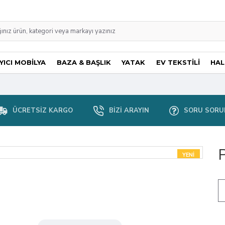
ICI MOBİLYA
BAZA & BAŞLIK
YATAK
EV TEKSTİLİ
HAL
ÜCRETSIZ KARGO
BIZI ARAYIN
SORU SORU
YENI