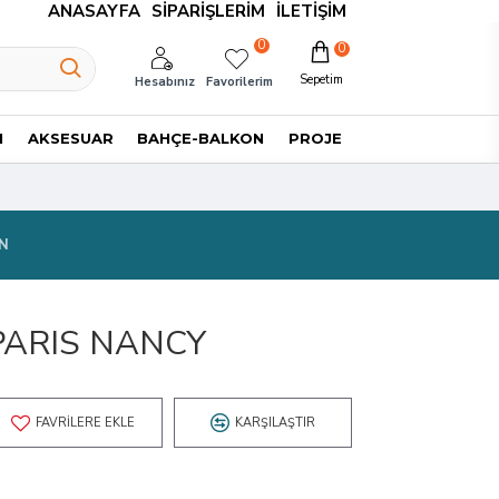
ANASAYFA
SIPARIŞLERIM
İLETIŞIM
0
0
Sepetim
Hesabınız
Favorilerim
I
AKSESUAR
BAHÇE-BALKON
PROJE
N
PARIS NANCY
FAVRILERE EKLE
KARŞILAŞTIR