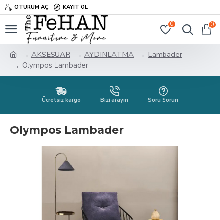
OTURUM AÇ
KAYIT OL
0
0
AKSESUAR
AYDINLATMA
Lambader
Olympos Lambader
Ücretsiz kargo
Bizi arayın
Soru Sorun
Olympos Lambader