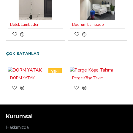
Belek Lambader
Bodrum Lambader
ÇOK SATANLAR
YENI
DORM YATAK
Perge Köşe Takımı
Kurumsal
Hakkımızda