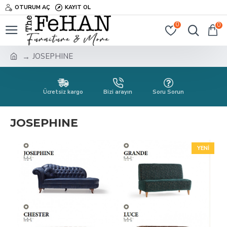
OTURUM AÇ
KAYIT OL
0
0
JOSEPHINE
Ücretsiz kargo
Bizi arayın
Soru Sorun
JOSEPHINE
YENI