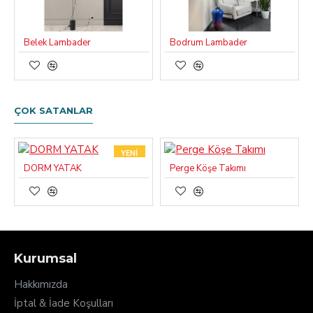
Belek Lambader
Bodrum Lambader
ÇOK SATANLAR
YENI
DORM YATAK
Perge Köşe Takımı
Kurumsal
Hakkımızda
İptal & İade Koşulları