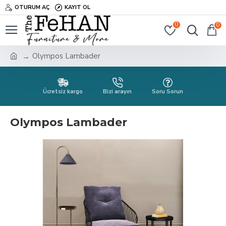
OTURUM AÇ
KAYIT OL
0
0
Olympos Lambader
Ücretsiz kargo
Bizi arayın
Soru Sorun
Olympos Lambader