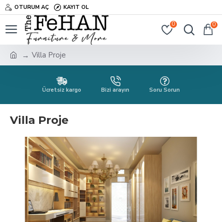
OTURUM AÇ
KAYIT OL
0
0
Villa Proje
Ücretsiz kargo
Bizi arayın
Soru Sorun
Villa Proje