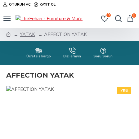
OTURUM AÇ
KAYIT OL
0
0
YATAK
AFFECTION YATAK
Ücretsiz kargo
Bizi arayın
Soru Sorun
AFFECTION YATAK
YENI