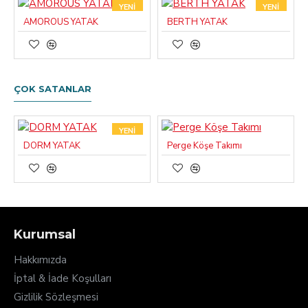
YENI
YENI
AMOROUS YATAK
BERTH YATAK
ÇOK SATANLAR
YENI
DORM YATAK
Perge Köşe Takımı
Kurumsal
Hakkımızda
İptal & İade Koşulları
Gizlilik Sözleşmesi