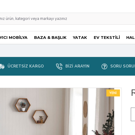
ICI MOBİLYA
BAZA & BAŞLIK
YATAK
EV TEKSTİLİ
HAL
ÜCRETSIZ KARGO
BIZI ARAYIN
SORU SORU
YENI