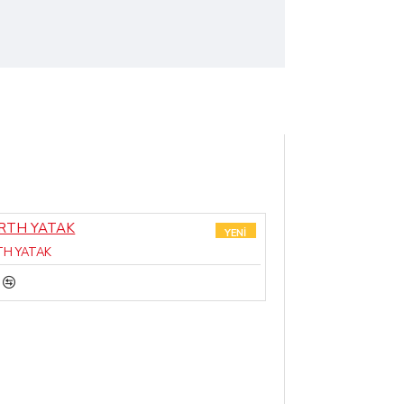
YENI
TH YATAK
COİL SPRİNG