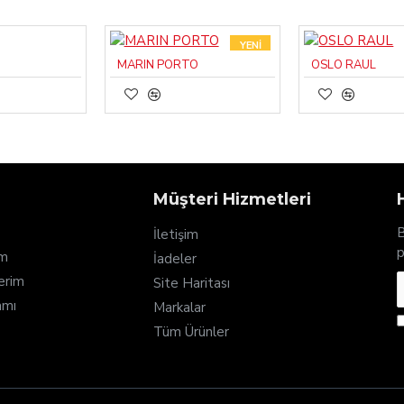
YENI
MARIN PORTO
OSLO RAUL
Müşteri Hizmetleri
B
İletişim
p
em
İadeler
lerim
Site Haritası
amı
Markalar
Tüm Ürünler