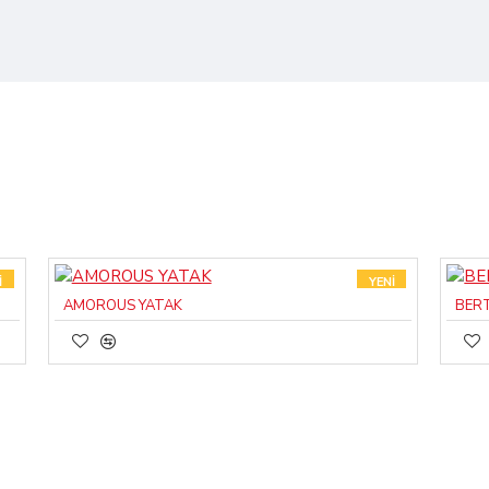
I
YENI
AMOROUS YATAK
BER