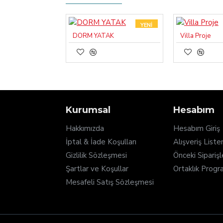
YENI
DORM YATAK
Villa Proje
Kurumsal
Hesabım
Hakkımızda
Hesabım Giriş
İptal & İade Koşulları
Alışveriş List
Gizlilik Sözleşmesi
Önceki Sipariş
Şartlar ve Koşullar
Ortaklık Progr
Mesafeli Satış Sözleşmesi