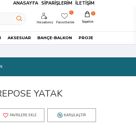
ANASAYFA
SIPARIŞLERIM
İLETIŞIM
0
0
Sepetim
Hesabınız
Favorilerim
I
AKSESUAR
BAHÇE-BALKON
PROJE
N
REPOSE YATAK
FAVRILERE EKLE
KARŞILAŞTIR