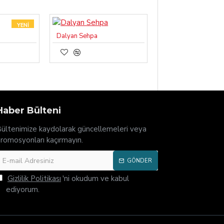
YENI
Dalyan Sehpa
AFFECTION YATAK
Haber Bülteni
ültenimize kaydolarak güncellemeleri veya
romosyonları kaçırmayın.
GÖNDER
Gizlilik Politikası
'ni okudum ve kabul
ediyorum.